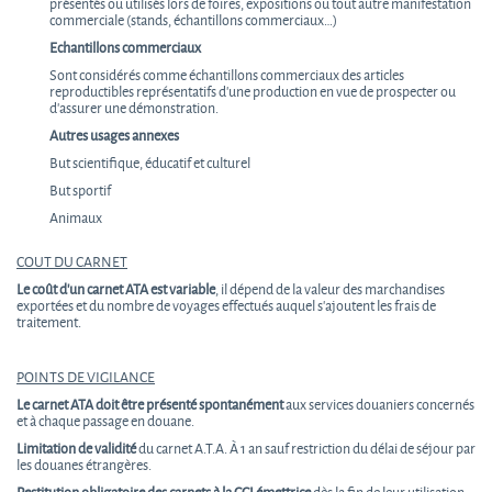
présentés ou utilisés lors de foires, expositions ou tout autre manifestation
commerciale (stands, échantillons commerciaux…)
Echantillons commerciaux
Sont considérés comme échantillons commerciaux des articles
reproductibles représentatifs d'une production en vue de prospecter ou
d’assurer une démonstration.
Autres usages annexes
But scientifique, éducatif et culturel
But sportif
Animaux
COUT DU CARNET
Le coût d’un carnet ATA est variable
, il dépend de la valeur des marchandises
exportées et du nombre de voyages effectués auquel s’ajoutent les frais de
traitement.
POINTS DE VIGILANCE
Le carnet ATA doit être présenté spontanément
aux services douaniers concernés
et à chaque passage en douane.
Limitation de validité
du carnet A.T.A. À 1 an sauf restriction du délai de séjour par
les douanes étrangères.