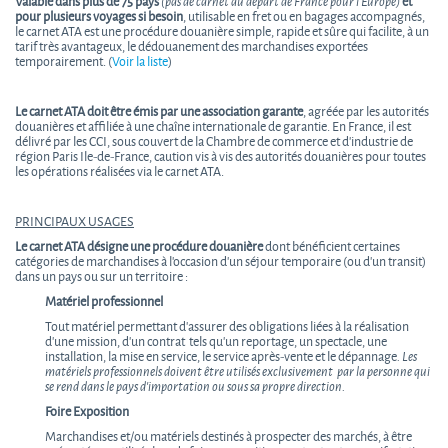
Valable dans plus de 75 pays
(pas de carnet au départ de France pour l’Europe)
et
pour plusieurs voyages si besoin
, utilisable en fret ou en bagages accompagnés,
le carnet ATA est une procédure douanière simple, rapide et sûre qui facilite, à un
tarif très avantageux, le dédouanement des marchandises exportées
temporairement. (
Voir la liste
)
Le carnet ATA doit être émis par une association garante
, agréée par les autorités
douanières et affiliée à une chaîne internationale de garantie. En France, il est
délivré par les CCI, sous couvert de la Chambre de commerce et d’industrie de
région Paris Ile-de-France, caution vis à vis des autorités douanières pour toutes
les opérations réalisées via le carnet ATA.
PRINCIPAUX USAGES
Le carnet ATA désigne une procédure douanière
dont bénéficient certaines
catégories de marchandises à l'occasion d'un séjour temporaire (ou d’un transit)
dans un pays ou sur un territoire :
Matériel professionnel
Tout matériel permettant d’assurer des obligations liées à la réalisation
d'une mission, d’un contrat tels qu’un reportage, un spectacle, une
installation, la mise en service, le service après-vente et le dépannage
.
Les
matériels
professionnels doivent être utilisés exclusivement par la personne qui
se rend dans le pays d'importation ou sous sa propre direction.
Foire Exposition
Marchandises et/ou matériels destinés à prospecter des marchés, à être